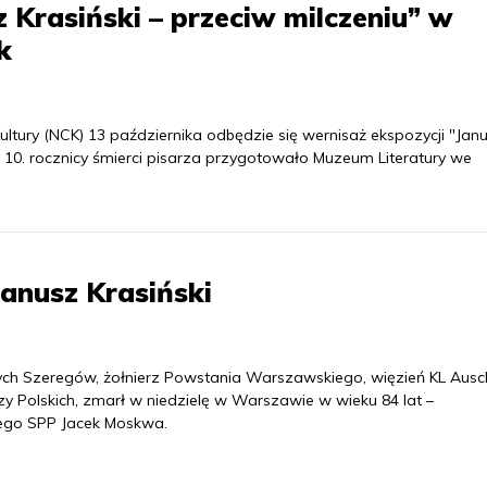
Krasiński – przeciw milczeniu” w
k
tury (NCK) 13 października odbędzie się wernisaż ekspozycji "Jan
eń 10. rocznicy śmierci pisarza przygotowało Muzeum Literatury we
Janusz Krasiński
arych Szeregów, żołnierz Powstania Warszawskiego, więzień KL Ausc
y Polskich, zmarł w niedzielę w Warszawie w wieku 84 lat –
ego SPP Jacek Moskwa.