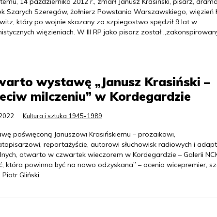
 temu, 14 października 2012 r., zmarł Janusz Krasiński, pisarz, drama
ek Szarych Szeregów, żołnierz Powstania Warszawskiego, więzień 
witz, który po wojnie skazany za szpiegostwo spędził 9 lat w
stycznych więzieniach. W III RP jako pisarz został „zakonspirowany
arto wystawę „Janusz Krasiński –
eciw milczeniu” w Kordegardzie
.2022
Kultura i sztuka 1945-1989
wę poświęconą Januszowi Krasińskiemu – prozaikowi,
topisarzowi, reportażyście, autorowi słuchowisk radiowych i adapt
alnych, otwarto w czwartek wieczorem w Kordegardzie – Galerii NCK
ć, która powinna być na nowo odzyskana” – ocenia wicepremier, sz
Piotr Gliński.