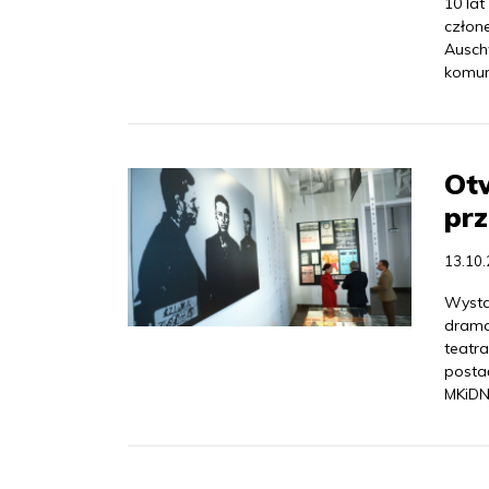
10 lat
człon
Ausch
komuni
Otw
prz
13.10
Wysta
drama
teatr
posta
MKiDN 