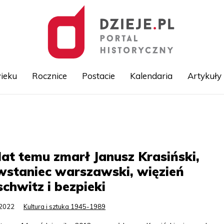
ieku
Rocznice
Postacie
Kalendaria
Artykuły
Przejdź
do
treści
lat temu zmarł Janusz Krasiński,
staniec warszawski, więzień
chwitz i bezpieki
.2022
Kultura i sztuka 1945-1989