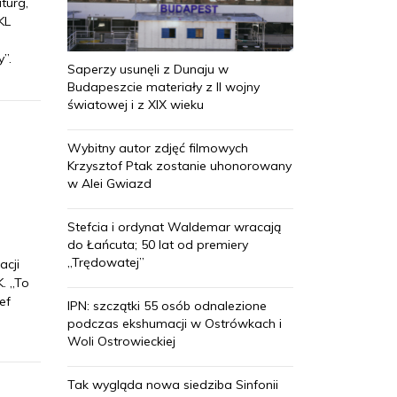
turg,
KL
”.
Saperzy usunęli z Dunaju w
Budapeszcie materiały z II wojny
światowej i z XIX wieku
Wybitny autor zdjęć filmowych
Krzysztof Ptak zostanie uhonorowany
w Alei Gwiazd
Stefcia i ordynat Waldemar wracają
do Łańcuta; 50 lat od premiery
„Trędowatej”
acji
. „To
ef
IPN: szczątki 55 osób odnalezione
podczas ekshumacji w Ostrówkach i
Woli Ostrowieckiej
Tak wygląda nowa siedziba Sinfonii