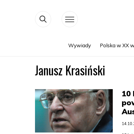
Wywiady
Polska w XX w
Search
Janusz Krasiński
10 
pow
Aus
14.10