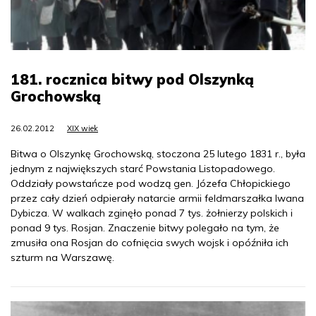
181. rocznica bitwy pod Olszynką
Grochowską
26.02.2012
XIX wiek
Bitwa o Olszynkę Grochowską, stoczona 25 lutego 1831 r., była
jednym z największych starć Powstania Listopadowego.
Oddziały powstańcze pod wodzą gen. Józefa Chłopickiego
przez cały dzień odpierały natarcie armii feldmarszałka Iwana
Dybicza. W walkach zginęło ponad 7 tys. żołnierzy polskich i
ponad 9 tys. Rosjan. Znaczenie bitwy polegało na tym, że
zmusiła ona Rosjan do cofnięcia swych wojsk i opóźniła ich
szturm na Warszawę.