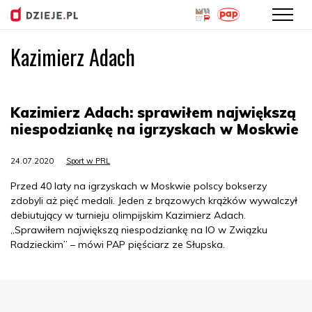
Kazimierz Adach
Przejdź
do
treści
Kazimierz Adach: sprawiłem największą
niespodziankę na igrzyskach w Moskwie
24.07.2020
Sport w PRL
Przed 40 laty na igrzyskach w Moskwie polscy bokserzy
zdobyli aż pięć medali. Jeden z brązowych krążków wywalczył
debiutujący w turnieju olimpijskim Kazimierz Adach.
„Sprawiłem największą niespodziankę na IO w Związku
Radzieckim” – mówi PAP pięściarz ze Słupska.