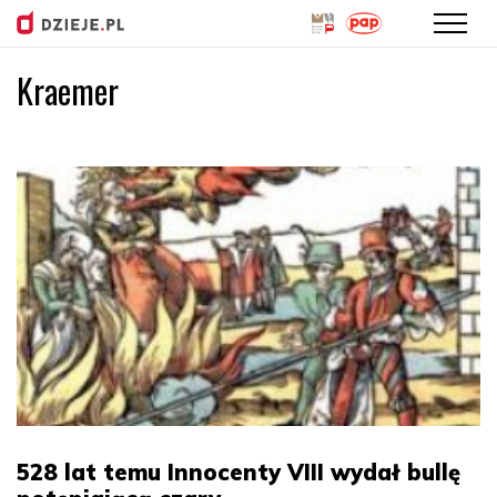
Kraemer
Przejdź
do
treści
528 lat temu Innocenty VIII wydał bullę