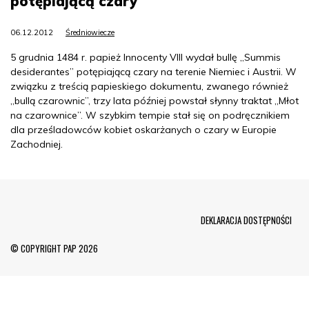
potępiającą czary
06.12.2012
Średniowiecze
5 grudnia 1484 r. papież Innocenty VIII wydał bullę „Summis
desiderantes” potępiającą czary na terenie Niemiec i Austrii. W
związku z treścią papieskiego dokumentu, zwanego również
„bullą czarownic”, trzy lata później powstał słynny traktat „Młot
na czarownice”. W szybkim tempie stał się on podręcznikiem
dla prześladowców kobiet oskarżanych o czary w Europie
Zachodniej.
Menu Footer
DEKLARACJA DOSTĘPNOŚCI
© COPYRIGHT PAP 2026