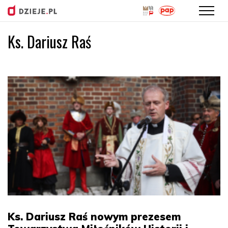
Ks. Dariusz Raś
Przejdź
do
treści
Ks. Dariusz Raś nowym prezesem