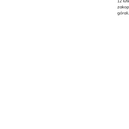
12 lu
zakop
górali