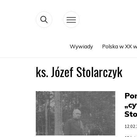
Wywiady
Polska w XX w
Search
ks. Józef Stolarczyk
Pon
„cy
Sto
12.02