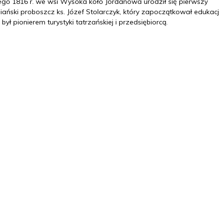
tego 1816 r. we wsi Wysoka koło Jordanowa urodził się pierwszy
iański proboszcz ks. Józef Stolarczyk, który zapoczątkował edukac
, był pionierem turystyki tatrzańskiej i przedsiębiorcą.