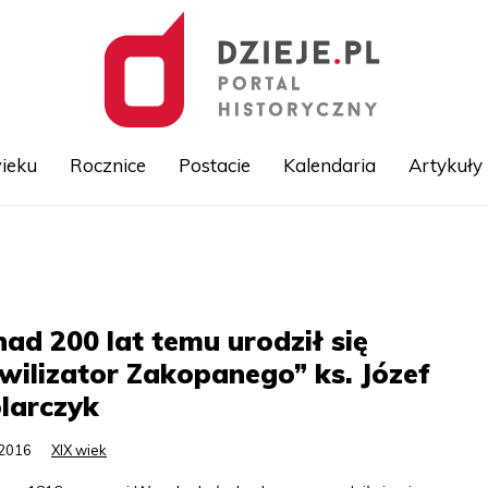
ieku
Rocznice
Postacie
Kalendaria
Artykuły
Przejdź
do
treści
ad 200 lat temu urodził się
wilizator Zakopanego” ks. Józef
larczyk
.2016
XIX wiek