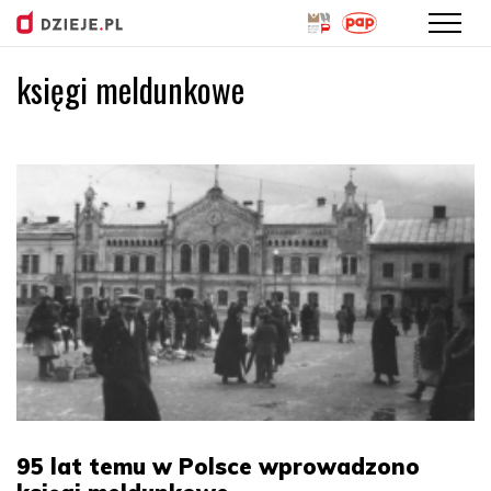
księgi meldunkowe
Przejdź
do
treści
95 lat temu w Polsce wprowadzono