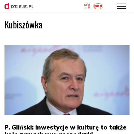
Kubiszówka
Przejdź
do
treści
P. Gliński: inwestycje w kulturę to także