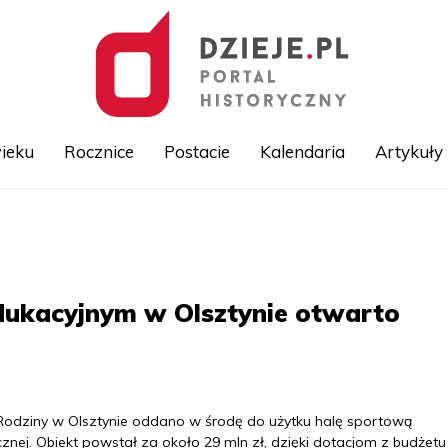
ieku
Rocznice
Postacie
Kalendaria
Artykuły
Przejdź
do
treści
Edukacyjnym w Olsztynie otwarto
 Rodziny w Olsztynie oddano w środę do użytku halę sportową
cznej. Obiekt powstał za około 29 mln zł, dzięki dotacjom z budżetu