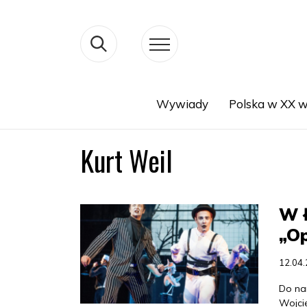
Wywiady
Polska w XX w
Search
Kurt Weil
W ł
„Op
12.04
Do na
Wojcie