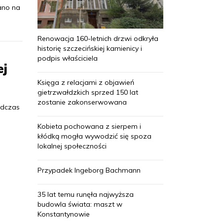
ano na
Renowacja 160-letnich drzwi odkryła
historię szczecińskiej kamienicy i
podpis właściciela
ej
Księga z relacjami z objawień
gietrzwałdzkich sprzed 150 lat
zostanie zakonserwowana
odczas
Kobieta pochowana z sierpem i
kłódką mogła wywodzić się spoza
lokalnej społeczności
Przypadek Ingeborg Bachmann
35 lat temu runęła najwyższa
budowla świata: maszt w
Konstantynowie