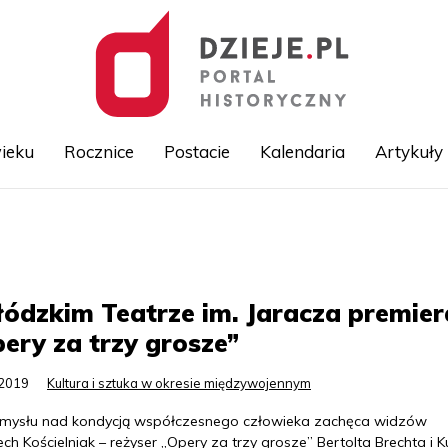
ieku
Rocznice
Postacie
Kalendaria
Artykuły
Przejdź
do
treści
ódzkim Teatrze im. Jaracza premier
ery za trzy grosze”
.2019
Kultura i sztuka w okresie międzywojennym
mysłu nad kondycją współczesnego człowieka zachęca widzów
ch Kościelniak – reżyser „Opery za trzy grosze” Bertolta Brechta i K