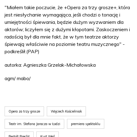
"Miałem takie poczucie, że +Opera za trzy grosze+, która
jest niesłychanie wymagająca, jeśli chodzi o tonację i
umiejętności śpiewania, będzie dużym wyzwaniem dla
aktorów; liczyłem się z dużymi kłopotami. Zaskoczeniem i
radością był dla mnie fakt, że w tym teatrze aktorzy
śpiewają właściwie na poziomie teatru muzycznego" -
podkreślił.(PAP)
autorka: Agnieszka Grzelak-Michałowska
agm/ mabo/
Opera za trzy grosze
Wojciech Kościelniak
Teatr im. Stefana Jaracza w Łodzi
premiera spektaklu
Bertolt Brecht
Kurt Weil