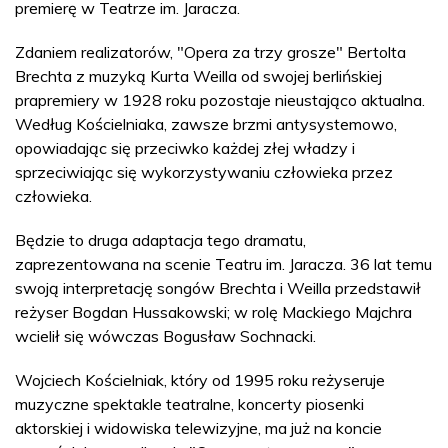
premierę w Teatrze im. Jaracza.
Zdaniem realizatorów, "Opera za trzy grosze" Bertolta
Brechta z muzyką Kurta Weilla od swojej berlińskiej
prapremiery w 1928 roku pozostaje nieustająco aktualna.
Według Kościelniaka, zawsze brzmi antysystemowo,
opowiadając się przeciwko każdej złej władzy i
sprzeciwiając się wykorzystywaniu człowieka przez
człowieka.
Będzie to druga adaptacja tego dramatu,
zaprezentowana na scenie Teatru im. Jaracza. 36 lat temu
swoją interpretację songów Brechta i Weilla przedstawił
reżyser Bogdan Hussakowski; w rolę Mackiego Majchra
wcielił się wówczas Bogusław Sochnacki.
Wojciech Kościelniak, który od 1995 roku reżyseruje
muzyczne spektakle teatralne, koncerty piosenki
aktorskiej i widowiska telewizyjne, ma już na koncie