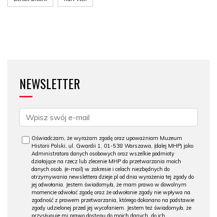
NEWSLETTER
Oświadczam, że wyrażam zgodę oraz upoważniam Muzeum
Historii Polski, ul. Gwardii 1, 01-538 Warszawa, (dalej MHP) jako
Administratora danych osobowych oraz wszelkie podmioty
działające na rzecz lub zlecenie MHP do przetwarzania moich
danych osob. (e-mail) w zakresie i celach niezbędnych do
otrzymywania newslettera dzieje.pl od dnia wyrażenia tej zgody do
jej odwołania. Jestem świadomy/a, że mam prawo w dowolnym
momencie odwołać zgodę oraz że odwołanie zgody nie wpływa na
zgodność z prawem przetwarzania, którego dokonano na podstawie
zgody udzielonej przed jej wycofaniem. Jestem też świadomy/a, że
przysługuje mi prawo dostępu do moich danych, do ich