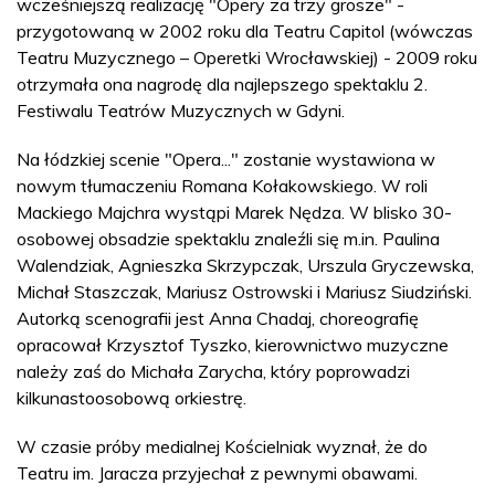
wcześniejszą realizację "Opery za trzy grosze" -
przygotowaną w 2002 roku dla Teatru Capitol (wówczas
Teatru Muzycznego – Operetki Wrocławskiej) - 2009 roku
otrzymała ona nagrodę dla najlepszego spektaklu 2.
Festiwalu Teatrów Muzycznych w Gdyni.
Na łódzkiej scenie "Opera..." zostanie wystawiona w
nowym tłumaczeniu Romana Kołakowskiego. W roli
Mackiego Majchra wystąpi Marek Nędza. W blisko 30-
osobowej obsadzie spektaklu znaleźli się m.in. Paulina
Walendziak, Agnieszka Skrzypczak, Urszula Gryczewska,
Michał Staszczak, Mariusz Ostrowski i Mariusz Siudziński.
Autorką scenografii jest Anna Chadaj, choreografię
opracował Krzysztof Tyszko, kierownictwo muzyczne
należy zaś do Michała Zarycha, który poprowadzi
kilkunastoosobową orkiestrę.
W czasie próby medialnej Kościelniak wyznał, że do
Teatru im. Jaracza przyjechał z pewnymi obawami.