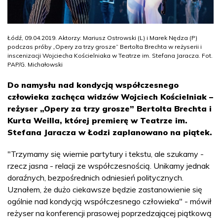
Łódź, 09.04.2019. Aktorzy: Mariusz Ostrowski (L) i Marek Nędza (P)
podczas próby „Opery za trzy grosze” Bertolta Brechta w reżyserii i
inscenizacji Wojciecha Kościelniaka w Teatrze im. Stefana Jaracza. Fot.
PAP/G. Michałowski
Do namysłu nad kondycją współczesnego
człowieka zachęca widzów Wojciech Kościelniak –
reżyser „Opery za trzy grosze” Bertolta Brechta i
Kurta Weilla, której premierę w Teatrze im.
Stefana Jaracza w Łodzi zaplanowano na piątek.
"Trzymamy się wiernie partytury i tekstu, ale szukamy -
rzecz jasna - relacji ze współczesnością. Unikamy jednak
doraźnych, bezpośrednich odniesień politycznych.
Uznałem, że dużo ciekawsze będzie zastanowienie się
ogólnie nad kondycją współczesnego człowieka" - mówił
reżyser na konferencji prasowej poprzedzającej piątkową