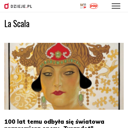
La Scala
Przejdź
do
treści
100 lat temu odbyła się światowa