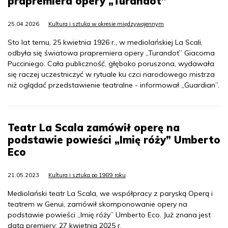
prapremiera opery „Turandot”
25.04.2026
Kultura i sztuka w okresie międzywojennym
Sto lat temu, 25 kwietnia 1926 r., w mediolańskiej La Scali,
odbyła się światowa prapremiera opery „Turandot” Giacoma
Pucciniego. Cała publiczność, głęboko poruszona, wydawała
się raczej uczestniczyć w rytuale ku czci narodowego mistrza
niż oglądać przedstawienie teatralne - informował „Guardian”.
Teatr La Scala zamówił operę na
podstawie powieści „Imię róży” Umberto
Eco
21.05.2023
Kultura i sztuka po 1989 roku
Mediolański teatr La Scala, we współpracy z paryską Operą i
teatrem w Genui, zamówił skomponowanie opery na
podstawie powieści „Imię róży” Umberto Eco. Już znana jest
data premiery: 27 kwietnia 2025 r.