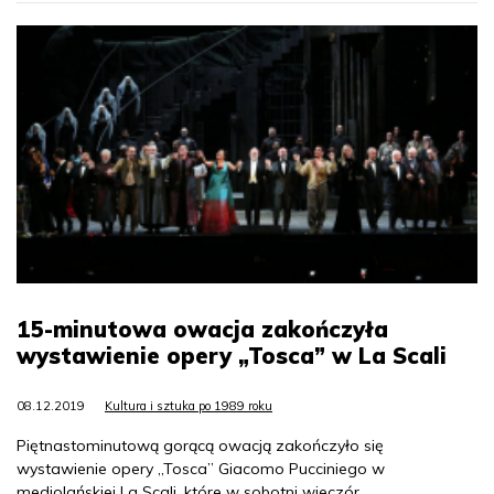
15-minutowa owacja zakończyła
wystawienie opery „Tosca” w La Scali
08.12.2019
Kultura i sztuka po 1989 roku
Piętnastominutową gorącą owacją zakończyło się
wystawienie opery „Tosca” Giacomo Pucciniego w
mediolańskiej La Scali, które w sobotni wieczór