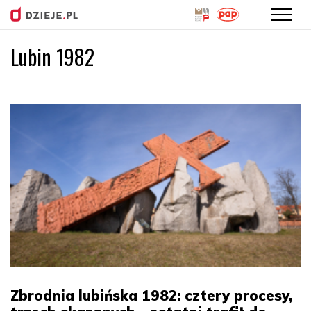
Lubin 1982
Przejdź
do
treści
Zbrodnia lubińska 1982: cztery procesy,