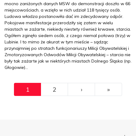
mocno zaniżonych danych MSW do demonstracji doszło w 66
miejscowościach, a wzięło w nich udział 118 tysięcy osób.
Ludowa władza postanowiła dać im zdecydowany odpór.
Pokojowe manifestacje przerodziły się zatem w wielu
miastach w zażarte, niekiedy niestety również krwawe, starcia.
Ogółem zginęło siedem osób, z czego niemal połowa (trzy) w
Lubinie. I to mimo że akurat w tym mieście – sądząc
przynajmniej po stratach funkcjonariuszy Milicji Obywatelskiej i
Zmotoryzowanych Odwodów Milicji Obywatelskiej – starcia nie
były tak zażarte jak w niektórych miastach Dolnego Śląska (np.
Głogowie)…
Pagination
››
Ostatni
1
2
›
»
Menu Footer