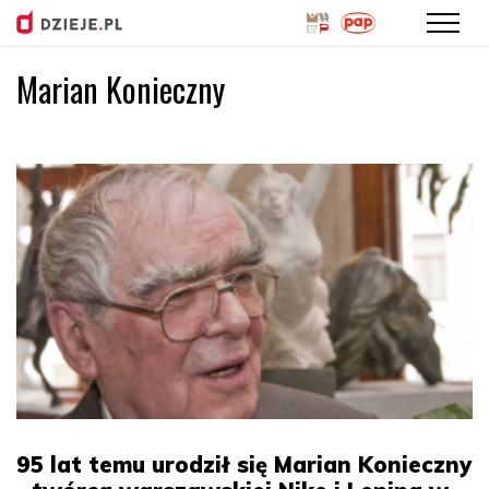
Marian Konieczny
Przejdź
do
treści
95 lat temu urodził się Marian Konieczny