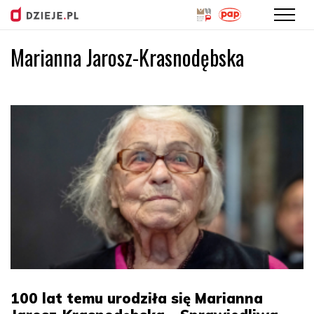
Marianna Jarosz-Krasnodębska
Przejdź
do
treści
100 lat temu urodziła się Marianna