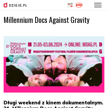
Millennium Docs Against Gravity
Przejdź
do
treści
Długi weekend z kinem dokumentalnym.