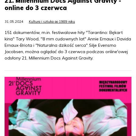
21. Millennium Docs Against Gravity -
online do 3 czerwca
31.05.2024
Kultura i sztuka po 1989 roku
151 dokumentów, m.in. festiwalowe hity "Tarantino: Bękart
kina" Tary Wood, "8 mm cudownych lat" Annie Ernaux i Davida
Ernaux-Briota i "Naturalna dzikość serca" Silje Evensmo
Jacobsen, można oglądać do 3 czerwca podczas online'owej
odsłony 21. Millennium Docs Against Gravity.