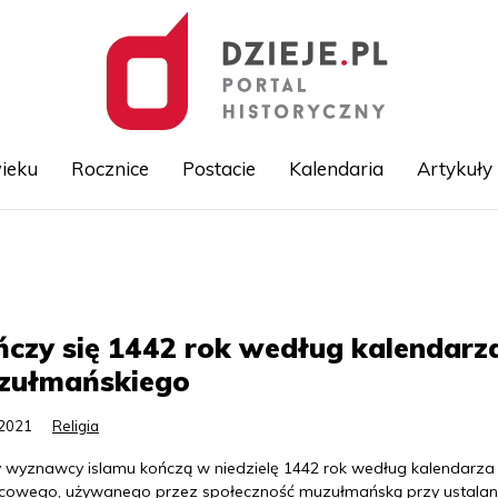
ieku
Rocznice
Postacie
Kalendaria
Artykuły
Przejdź
do
treści
czy się 1442 rok według kalendarz
zułmańskiego
.2021
Religia
y wyznawcy islamu kończą w niedzielę 1442 rok według kalendarza
ycowego, używanego przez społeczność muzułmańską przy ustalan