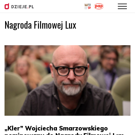
Nagroda Filmowej Lux
Przejdź
do
treści
„Kler” Wojciecha Smarzowskiego