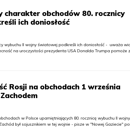
 charakter obchodów 80. rocznicy
eśli ich doniosłość
 wybuchu II wojny światowej podkreśli ich doniosłość - uważa wi
obecność na uroczystości prezydenta USA Donalda Trumpa pomoże 
ść Rosji na obchodach 1 września
z Zachodem
bchodach w Polsce upamiętniających 80. rocznicę wybuchu II wojny
chód był sojusznikiem w tej wojnie - pisze w "Nowej Gaziecie" pol