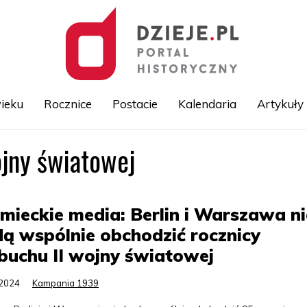
ieku
Rocznice
Postacie
Kalendaria
Artykuły
jny światowej
Przejdź
do
treści
mieckie media: Berlin i Warszawa ni
ą wspólnie obchodzić rocznicy
uchu II wojny światowej
.2024
Kampania 1939