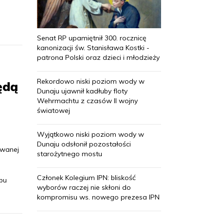
Senat RP upamiętnił 300. rocznicę
kanonizacji św. Stanisława Kostki -
patrona Polski oraz dzieci i młodzieży
Rekordowo niski poziom wody w
ędą
Dunaju ujawnił kadłuby floty
Wehrmachtu z czasów II wojny
światowej
Wyjątkowo niski poziom wody w
Dunaju odsłonił pozostałości
owanej
starożytnego mostu
Członek Kolegium IPN: bliskość
obu
wyborów raczej nie skłoni do
kompromisu ws. nowego prezesa IPN