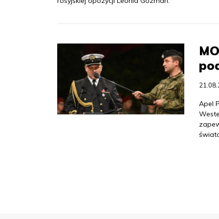
rosyjskiej opozycji Leonid Gozman.
MO
po
21.08
Apel 
Weste
zapew
świat