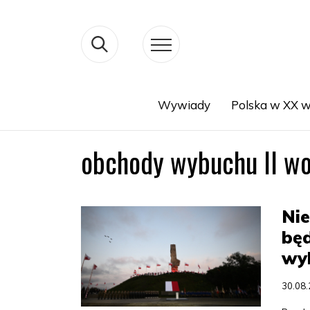
Wywiady
Polska w XX w
Search
obchody wybuchu II wo
Nie
będ
wyb
30.08