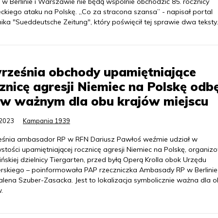
w Berlinie i Warszawie nie będą wspólnie obchodzić 85. rocznicy
ckiego ataku na Polskę. „Co za stracona szansa” - napisał portal
ika "Sueddeutsche Zeitung", który poświęcił tej sprawie dwa teksty.
rześnia obchody upamiętniające
znicę agresji Niemiec na Polskę odb
 w ważnym dla obu krajów miejscu
.2023
Kampania 1939
eśnia ambasador RP w RFN Dariusz Pawłoś weźmie udział w
stości upamiętniającej rocznicę agresji Niemiec na Polskę, organiz
ińskiej dzielnicy Tiergarten, przed byłą Operą Krolla obok Urzędu
erskiego – poinformowała PAP rzeczniczka Ambasady RP w Berlinie
lena Szuber-Zasacka. Jest to lokalizacja symbolicznie ważna dla 
.