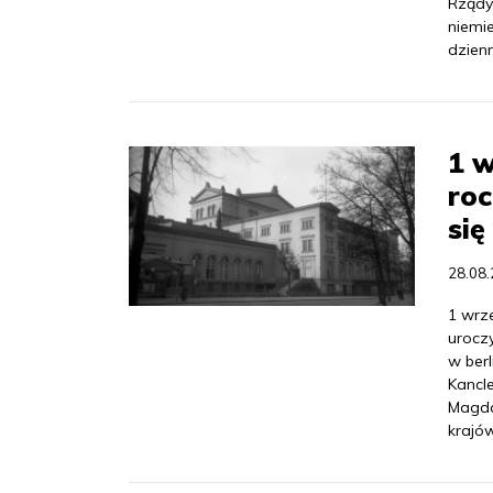
Rządy 
niemie
dzienn
1 w
roc
się
28.08
1 wrz
uroczy
w berl
Kancl
Magda
krajów