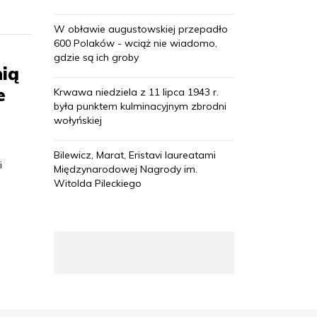
W obławie augustowskiej przepadło
600 Polaków - wciąż nie wiadomo,
gdzie są ich groby
ią
e
Krwawa niedziela z 11 lipca 1943 r.
była punktem kulminacyjnym zbrodni
wołyńskiej
Bilewicz, Marat, Eristavi laureatami
i
Międzynarodowej Nagrody im.
Witolda Pileckiego