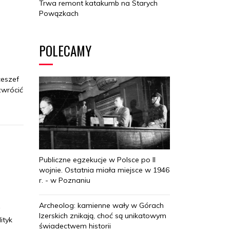
Trwa remont katakumb na Starych
Powązkach
POLECAMY
ceszef
zwrócić
Publiczne egzekucje w Polsce po II
wojnie. Ostatnia miała miejsce w 1946
r. - w Poznaniu
Archeolog: kamienne wały w Górach
Izerskich znikają, choć są unikatowym
ityk
świadectwem historii