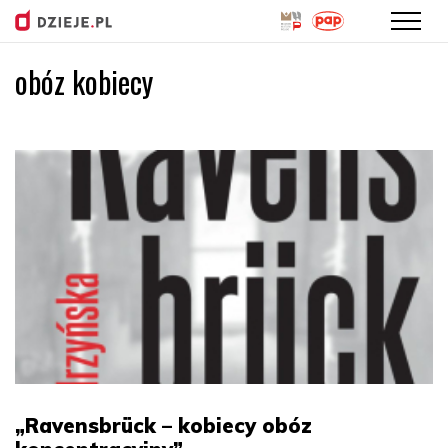
obóz kobiecy
Przejdź
do
treści
„Ravensbrück – kobiecy obóz