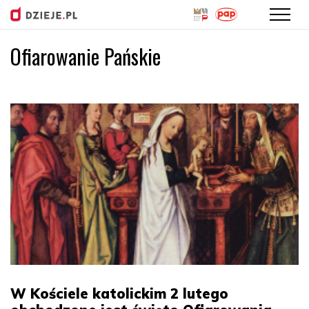
Ofiarowanie Pańskie
Przejdź
do
treści
W Kościele katolickim 2 lutego