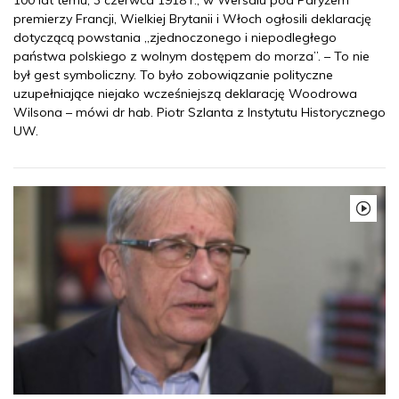
100 lat temu, 3 czerwca 1918 r., w Wersalu pod Paryżem
premierzy Francji, Wielkiej Brytanii i Włoch ogłosili deklarację
dotyczącą powstania „zjednoczonego i niepodległego
państwa polskiego z wolnym dostępem do morza”. – To nie
był gest symboliczny. To było zobowiązanie polityczne
uzupełniające niejako wcześniejszą deklarację Woodrowa
Wilsona – mówi dr hab. Piotr Szlanta z Instytutu Historycznego
UW.