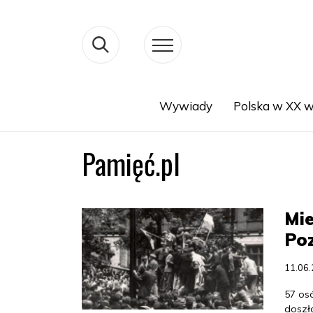
Wywiady
Polska w XX w
Search
Pamięć.pl
Mie
Po
11.06
57 osó
doszł