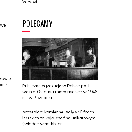
Varsovii
i
POLECAMY
wej.
akowie
rii?”
Publiczne egzekucje w Polsce po II
wojnie. Ostatnia miała miejsce w 1946
r. - w Poznaniu
Archeolog: kamienne wały w Górach
Izerskich znikają, choć są unikatowym
świadectwem historii