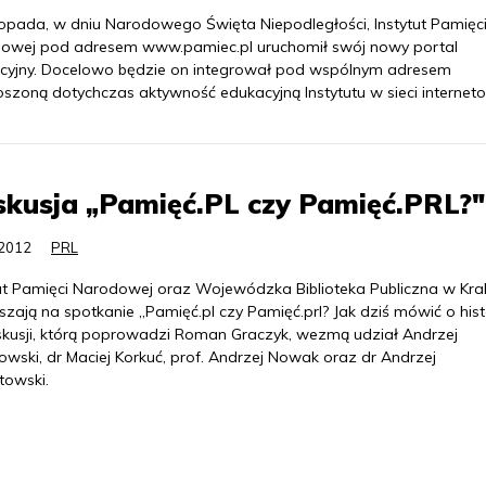
stopada, w dniu Narodowego Święta Niepodległości, Instytut Pamięc
owej pod adresem www.pamiec.pl uruchomił swój nowy portal
cyjny. Docelowo będzie on integrował pod wspólnym adresem
oszoną dotychczas aktywność edukacyjną Instytutu w sieci interneto
kusja „Pamięć.PL czy Pamięć.PRL?"
.2012
PRL
tut Pamięci Narodowej oraz Wojewódzka Biblioteka Publiczna w Kr
zają na spotkanie „Pamięć.pl czy Pamięć.prl? Jak dziś mówić o histo
kusji, którą poprowadzi Roman Graczyk, wezmą udział Andrzej
wski, dr Maciej Korkuć, prof. Andrzej Nowak oraz dr Andrzej
towski.