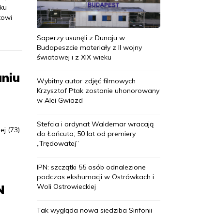
tku
towi
Saperzy usunęli z Dunaju w
Budapeszcie materiały z II wojny
światowej i z XIX wieku
aniu
Wybitny autor zdjęć filmowych
Krzysztof Ptak zostanie uhonorowany
w Alei Gwiazd
Stefcia i ordynat Waldemar wracają
j (73)
do Łańcuta; 50 lat od premiery
„Trędowatej”
IPN: szczątki 55 osób odnalezione
podczas ekshumacji w Ostrówkach i
Woli Ostrowieckiej
N
Tak wygląda nowa siedziba Sinfonii