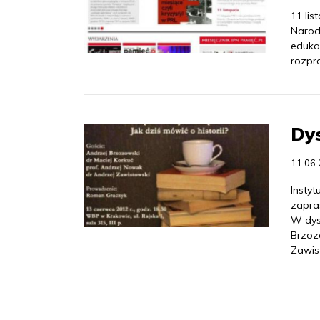
11 li
Narod
eduka
rozpr
Dys
11.06
Insty
zapras
W dys
Brzozo
Zawis