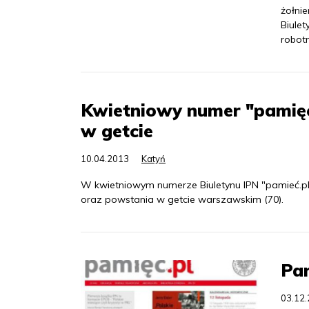
żołnie
Biule
robot
Kwietniowy numer "pamięci
w getcie
10.04.2013
Katyń
W kwietniowym numerze Biuletynu IPN "pamieć.pl"
oraz powstania w getcie warszawskim (70).
Pam
03.12