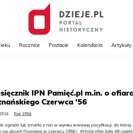
ieku
Rocznice
Postacie
Kalendaria
Artykuły
Przejdź
do
treści
sięcznik IPN Pamięć.pl m.in. o ofiar
znańskiego Czerwca '56
.2016
Rok 1956
b zginęło lub zmarło z ran w wyniku krwawej pacyfikacji, do której
o na ulicach Poznania w czerwcu 1956 r. Wśród ofiar było 49 cywiló