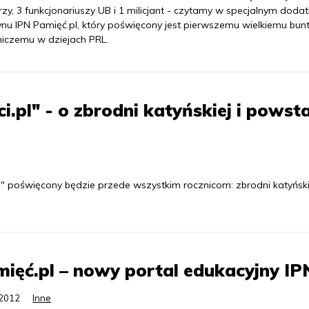
rzy, 3 funkcjonariuszy UB i 1 milicjant - czytamy w specjalnym doda
tynu IPN Pamięć.pl, który poświęcony jest pierwszemu wielkiemu bun
niczemu w dziejach PRL.
.pl" - o zbrodni katyńskiej i powst
 poświęcony będzie przede wszystkim rocznicom: zbrodni katyńskie
ięć.pl – nowy portal edukacyjny IP
.2012
Inne