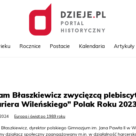
ieku
Rocznice
Postacie
Kalendaria
Artykuły
Przejdź
do
treści
m Błaszkiewicz zwycięzcą plebiscy
riera Wileńskiego” Polak Roku 202
.2024
Europa i świat po 1989 roku
Błaszkiewicz, dyrektor polskiego Gimnazjum im. Jana Pawła II w Wi
ny działacz społeczny zaangażowany m.in. w działalność harcerską