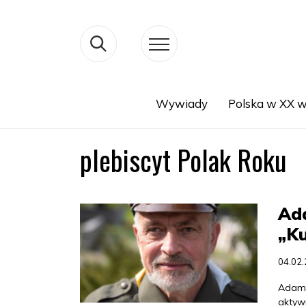
Wywiady
Polska w XX w
Search
plebiscyt Polak Roku
Ada
„Ku
04.02
Adam 
aktyw