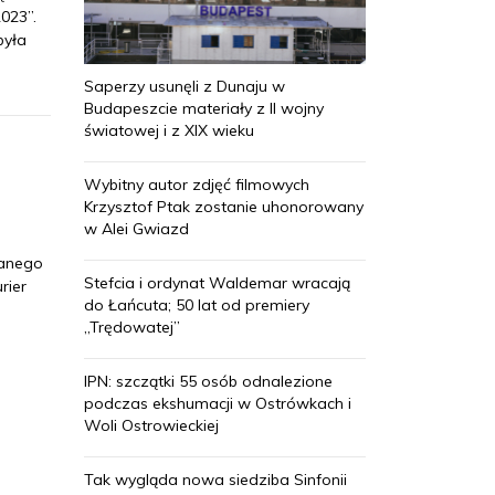
023”.
była
Saperzy usunęli z Dunaju w
Budapeszcie materiały z II wojny
światowej i z XIX wieku
Wybitny autor zdjęć filmowych
Krzysztof Ptak zostanie uhonorowany
w Alei Gwiazd
kanego
Stefcia i ordynat Waldemar wracają
rier
do Łańcuta; 50 lat od premiery
„Trędowatej”
IPN: szczątki 55 osób odnalezione
podczas ekshumacji w Ostrówkach i
Woli Ostrowieckiej
Tak wygląda nowa siedziba Sinfonii