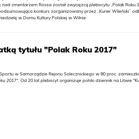
ę nad cmentarzem Rossa został zwycięzcą plebiscytu „Polak Roku 2
podsumowująca konkurs zorganizowany przez „Kurier Wileński” od
niedzielę w Domu Kultury Polskiej w Wilnie.
atką tytułu "Polak Roku 2017"
i Sportu w Samorządzie Rejonu Solecznickiego w 80 proc. zamiesz
u 2017". Od 20 lat plebiscyt organizuje polski dziennik na Litwie "Ku