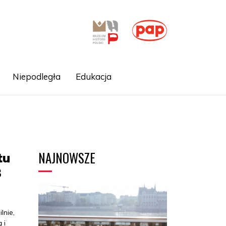
Niepodległa
Edukacja
NAJNOWSZE
tu
3
lnie,
 i