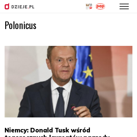
Polonicus
Przejdź
do
treści
Niemcy: Donald Tusk wśród