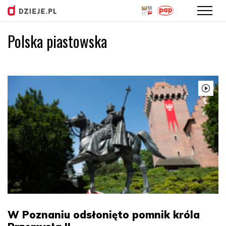
Polska piastowska
Przejdź
do
treści
W Poznaniu odsłonięto pomnik króla