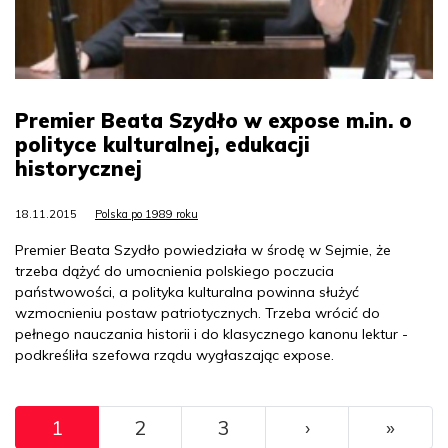
Premier Beata Szydło w expose m.in. o
polityce kulturalnej, edukacji
historycznej
18.11.2015
Polska po 1989 roku
Premier Beata Szydło powiedziała w środę w Sejmie, że
trzeba dążyć do umocnienia polskiego poczucia
państwowości, a polityka kulturalna powinna służyć
wzmocnieniu postaw patriotycznych. Trzeba wrócić do
pełnego nauczania historii i do klasycznego kanonu lektur -
podkreśliła szefowa rządu wygłaszając expose.
Pagination
››
Ostat
1
2
3
›
»