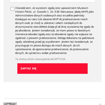
Oświadczam, że wyrażam zgodę oraz upoważniam Muzeum
Historii Polski, ul. Gwardii 1, 01-538 Warszawa, (dalej MHP) jako
Administratora danych osobowych oraz wszelkie podmioty
działające na rzecz lub zlecenie MHP do przetwarzania moich
danych osob. (e-mail) w zakresie i celach niezbędnych do
otrzymywania newslettera dzieje.pl od dnia wyrażenia tej zgody do
jej odwołania. Jestem świadomy/a, że mam prawo w dowolnym
momencie odwołać zgodę oraz że odwołanie zgody nie wpływa na
zgodność z prawem przetwarzania, którego dokonano na podstawie
zgody udzielonej przed jej wycofaniem. Jestem też świadomy/a, że
przysługuje mi prawo dostępu do moich danych, do ich
sprostowania, do ograniczenia przetwarzania, do przenoszenia
danych, do sprzeciwu wobec przetwarzania.
COPYRIGHT