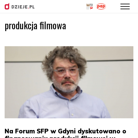
produkcja filmowa
Przejdź
do
treści
Na Forum SFP w Gdyni dyskutowano o