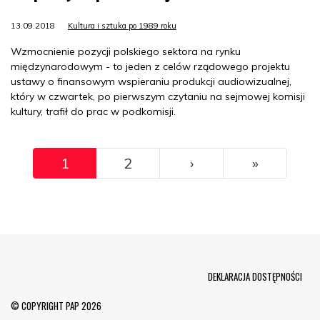
13.09.2018
Kultura i sztuka po 1989 roku
Wzmocnienie pozycji polskiego sektora na rynku
międzynarodowym - to jeden z celów rządowego projektu
ustawy o finansowym wspieraniu produkcji audiowizualnej,
który w czwartek, po pierwszym czytaniu na sejmowej komisji
kultury, trafił do prac w podkomisji.
Pagination
››
Ostatni
1
2
›
»
Menu Footer
DEKLARACJA DOSTĘPNOŚCI
© COPYRIGHT PAP 2026