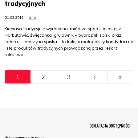
tradycyjnych
01.03.2018
Inne
Kiełbasa tradycyjnie wyrabiana, miód ze spadzi iglastej z
Harbutowic, święconka, grulownik – tworoźnik spiski oraz
sołdra – sołdrzyna spiska – to kolejni małopolscy kandydaci na
listę produktów tradycyjnych prowadzoną przez resort
rolnictwa.
Pagination
››
Ostat
1
2
3
›
»
Menu Footer
DEKLARACJA DOSTĘPNOŚCI