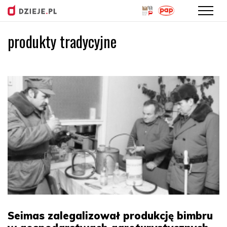
produkty tradycyjne
Przejdź
do
treści
Seimas zalegalizował produkcję bimbru