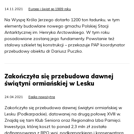
14.11.2021
Europa i świat po 1989 roku
Na Wyspę Króla Jerzego dotarło 1200 ton ładunku, w tym
elementy budowlane nowego gmachu Polskiej Stacji
Antarktycznej im. Henryka Arctowskiego. W tym roku
posadowione zostaną jego fundamenty. Powstanie też
stalowy szkielet tej konstrukcji – przekazuje PAP koordynator
przebudowy obiektu dr Dariusz Puczko.
Zakończyła się przebudowa dawnej
świątyni ormiańskiej w Lesku
24.04.2021
Epoka nowożytna
Zakończyła się przebudowa dawnej świątyni ormiańskiej w
Lesku (Podkarpackie), datowanej na drugą połowę XVIII w.
Znajdą się tam Klub Seniora oraz Regionalna Izba Pamięci.
Inwestycja, której koszt to ponad 2,3 mln zł została
dofinansowana z RPO woj. podkarpackiego i konserwatora