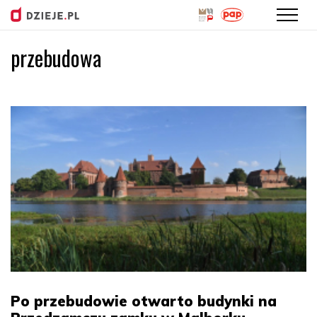
przebudowa
Przejdź
do
treści
Po przebudowie otwarto budynki na