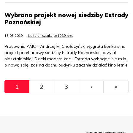
Wybrano projekt nowej siedziby Estrady
Poznańskiej
13.05.2019
Kultura i sztuka po 1989 roku
Pracownia AMC - Andrzej M. Chołdzyński wygrała konkurs na
projekt przebudowy siedziby Estrady Poznańskiej przy ul.
Masztalarskiej. Dzięki modernizacji, Estrada wzbogaci się m.in.
o nową salę, zaś na dachu budynku zacznie działać kino letnie.
Pagination
››
Ostat
1
2
3
›
»
Menu Footer