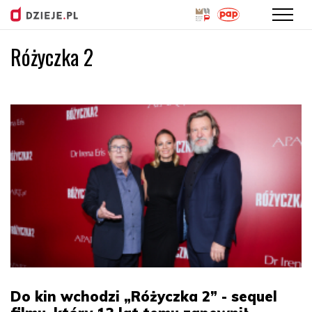
Różyczka 2
Przejdź
do
treści
Do kin wchodzi „Różyczka 2” - sequel