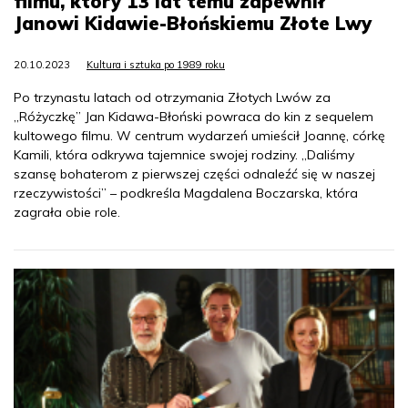
filmu, który 13 lat temu zapewnił
Janowi Kidawie-Błońskiemu Złote Lwy
20.10.2023
Kultura i sztuka po 1989 roku
Po trzynastu latach od otrzymania Złotych Lwów za
„Różyczkę” Jan Kidawa-Błoński powraca do kin z sequelem
kultowego filmu. W centrum wydarzeń umieścił Joannę, córkę
Kamili, która odkrywa tajemnice swojej rodziny. „Daliśmy
szansę bohaterom z pierwszej części odnaleźć się w naszej
rzeczywistości” – podkreśla Magdalena Boczarska, która
zagrała obie role.