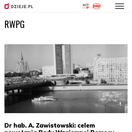
RWPG
Przejdź
do
treści
Dr hab. A. Zawistowski: celem