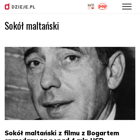
Sokół maltański
Przejdź
do
treści
Sokół maltański z filmu z Bogartem