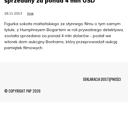
sprzedany za ponad 4 mln USD
26.11.2013
Inne
Figurka sokoła maltańskiego ze słynnego filmu o tym samym
tytule, z Humphreyem Bogartem w roli prywatnego detektywa,
została sprzedana za ponad 4 mln dolarów - podał we
wtorek dom aukcyjny Bonhams, który przeprowadził aukcję
pamiątek filmowych.
Menu Footer
DEKLARACJA DOSTĘPNOŚCI
© COPYRIGHT PAP 2026