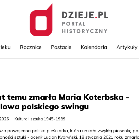
ieku
Rocznice
Postacie
Kalendaria
Artykuły
Przejdź
do
treści
at temu zmarła Maria Koterbska -
lowa polskiego swingu
.2026
Kultura i sztuka 1945-1989
sza powojenna polska pieśniarka, która umiała zwykłą piosenkę po
ności sztuki - ocenił Lucjan Kydryński. 18 stycznia 2021 roku zmarł