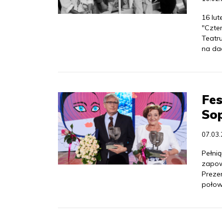
16 lut
"Czter
Teatr
na dac
Fe
So
07.03
Pełni
zapow
Prezen
połow