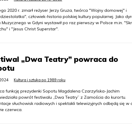
ego 2020 r. zmarł reżyser Jerzy Gruza, twórca "Wojny domowej" i
dziestolatka", człowiek-historia polskiej kultury popularnej. Jako dyr
u Muzycznego w Gdyni wystawił po raz pierwszy w Polsce m.in. "Sk
hu" i "Jesus Christ Superstar".
stiwal „Dwa Teatry” powraca do
potu
.2024
Kultura i sztuka po 1989 roku
ąca funkcję prezydenki Sopotu Magdalena Czarzyńska-Jachim
iedziała powrót festiwalu „Dwa Teatry” z Zamościa do kurortu.
tacje słuchowisk radiowych i spektakli telewizyjnych odbędą się w d
ie czerwca.