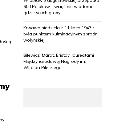
W obławie augustowskiej przepadło
600 Polaków - wciąż nie wiadomo,
gdzie są ich groby
Krwawa niedziela z 11 lipca 1943 r.
była punktem kulminacyjnym zbrodni
wołyńskiej
łośną
Bilewicz, Marat, Eristavi laureatami
Międzynarodowej Nagrody im.
Witolda Pileckiego
amy
ny