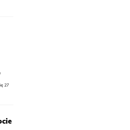
u
ię 27
cie