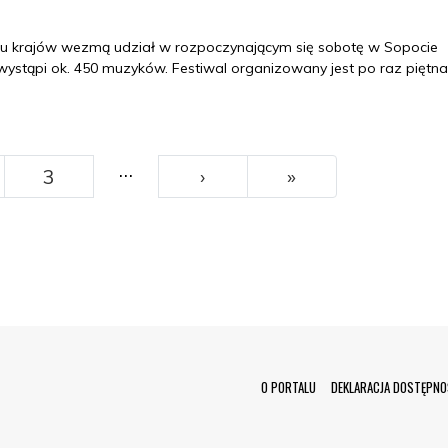
ciu krajów wezmą udział w rozpoczynającym się sobotę w Sopocie
ystąpi ok. 450 muzyków. Festiwal organizowany jest po raz piętna
…
››
Ostatni
3
›
»
Menu Footer
O PORTALU
DEKLARACJA DOSTĘPNO