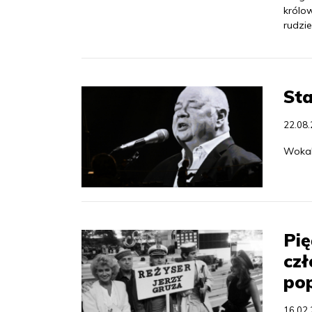
królow
rudzie
St
22.08
Wokali
Pię
czł
pop
16.02