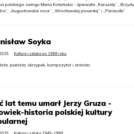
a polskiego swingu Maria Koterbska - śpiewała „Karuzelę”, „Brzydul
lca”, „Augustowskie noce”, „Wrocławską piosenkę” i „Parasolki”.
anisław Soyka
.2025
Kultura i sztuka po 1989 roku
sta, pianista, skrzypek, kompozytor i aranżer.
ć lat temu umarł Jerzy Gruza -
owiek-historia polskiej kultury
ularnej
.2025
Kultura i sztuka 1945-1989