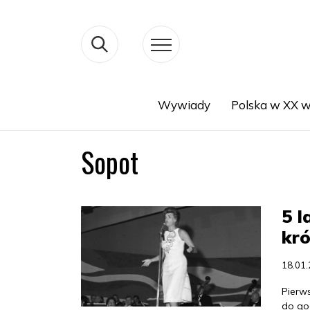
Wywiady
Polska w XX w
Search
Sopot
5 l
kró
18.01
Pierw
do god