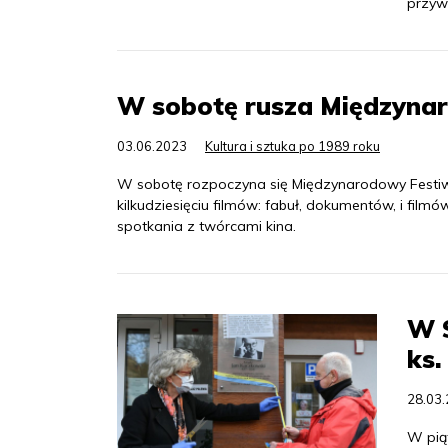
przyw
W sobotę rusza Międzyna
03.06.2023
Kultura i sztuka po 1989 roku
W sobotę rozpoczyna się Międzynarodowy Festiwa
kilkudziesięciu filmów: fabuł, dokumentów, i fil
spotkania z twórcami kina.
W S
ks
28.03
W pią