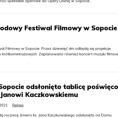
róci spektakle operowe do Opery Leśnej w Sopocie.
rodowy Festiwal Filmowy w Sopocie
l Filmowy w Sopocie. Przez dziewięć dni odbędą się projekcje
mów krótkometrażowych. Zaplanowano również koncert muzyki filmowe
opocie odsłonięto tablicę poświęc
. Janowi Kaczkowskiemu
.2021
Religia
tą rocznicę śmierci ks. Jana Kaczkowskiego odsłonięto na Domu