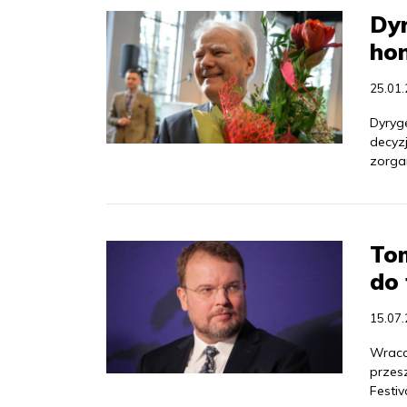
Dyr
ho
25.01
Dyryg
decyzj
zorgan
To
do 
15.07
Wraca
przes
Festi