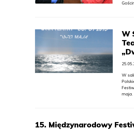
Gości
W S
Tea
„D
25.05
W sal
Polski
Festiw
maja.
15. Międzynarodowy Festi