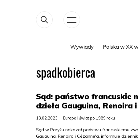
Wywiady
Polska w XX w
Search
spadkobierca
Sąd: państwo francuskie 
dzieła Gauguina, Renoira 
13.02.2023
Europa i świat po 1989 roku
Sąd w Paryżu nakazał państwu francuskiemu zwr
Gauguina, Renoira i Cézanne'a, informuje dzienni