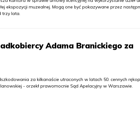
sza Kantora w sprawie umowy licencyjnej na wykorzystanie dzieł a
ałej ekspozycji muzealnej. Mogą one być pokazywane przez następ
trzy lata.
adkobiercy Adama Branickiego za
szkodowania za kilkanaście utraconych w latach 50. cennych rękop
 Wilanowskiej - orzekł prawomocnie Sąd Apelacyjny w Warszawie.