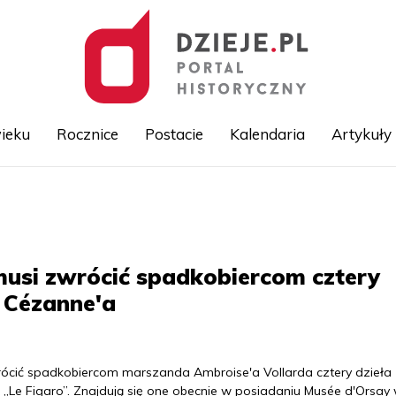
ieku
Rocznice
Postacie
Kalendaria
Artykuły
Przejdź
do
treści
musi zwrócić spadkobiercom cztery
i Cézanne'a
ócić spadkobiercom marszanda Ambroise'a Vollarda cztery dzieła
k „Le Figaro”. Znajdują się one obecnie w posiadaniu Musée d'Orsay