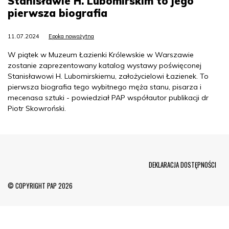
Stanisławie H. Lubomirskim to jego
pierwsza biografia
11.07.2024
Epoka nowożytna
W piątek w Muzeum Łazienki Królewskie w Warszawie
zostanie zaprezentowany katalog wystawy poświęconej
Stanisławowi H. Lubomirskiemu, założycielowi Łazienek. To
pierwsza biografia tego wybitnego męża stanu, pisarza i
mecenasa sztuki - powiedział PAP współautor publikacji dr
Piotr Skowroński.
Menu Footer
DEKLARACJA DOSTĘPNOŚCI
© COPYRIGHT PAP 2026