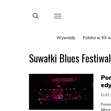
Wywiady
Polska w XX w
Search
Suwałki Blues Festiwal
Po
edy
11.07
Ponad
Alliso