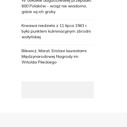
W obławie augustowskiej przepadło
600 Polaków - wciąż nie wiadomo,
gdzie są ich groby
Krwawa niedziela z 11 lipca 1943 r.
była punktem kulminacyjnym zbrodni
wołyńskiej
Bilewicz, Marat, Eristavi laureatami
Międzynarodowej Nagrody im.
Witolda Pileckiego