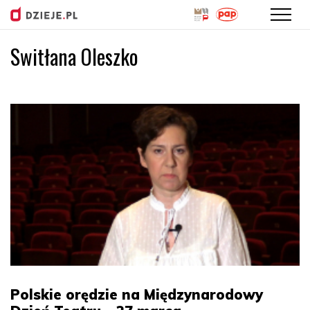
Switłana Oleszko
Przejdź
do
treści
Polskie orędzie na Międzynarodowy