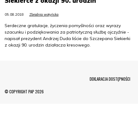
Siekierce z okazji 90. urodzin
05.08.2018
Zbrodnia wołyńska
Serdeczne gratulacje, życzenia pomyślności oraz wyrazy
szacunku i podziękowania za patriotyczną służbę ojczyźnie -
napisał prezydent Andrzej Duda liście do Szczepana Siekierki
z okazji 90. urodzin działacza kresowego.
Menu Footer
DEKLARACJA DOSTĘPNOŚCI
© COPYRIGHT PAP 2026