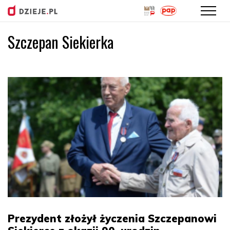
Szczepan Siekierka
Przejdź
do
treści
Prezydent złożył życzenia Szczepanowi