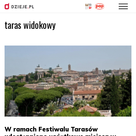
taras widokowy
Przejdź
do
treści
W ramach Festiwalu Tarasów