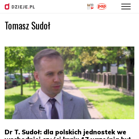
Tomasz Sudoł
Przejdź
do
treści
Dr T. Sudoł: dla polskich jednostek we