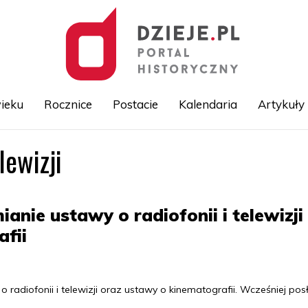
ieku
Rocznice
Postacie
Kalendaria
Artykuły
lewizji
Przejdź
do
treści
anie ustawy o radiofonii i telewizji
fii
 radiofonii i telewizji oraz ustawy o kinematografii. Wcześniej pos