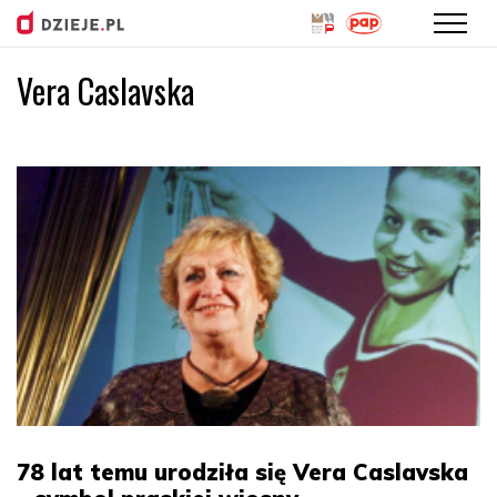
Vera Caslavska
Przejdź
do
treści
78 lat temu urodziła się Vera Caslavska