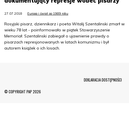
dokumentujący represje wobec pisarzy
27.07.2018
Europa i świat po 1989 roku
Rosyjski pisarz, dziennikarz i poeta Witalij Szentalinski zmarł w
wieku 78 lat - poinformowało w piątek Stowarzyszenie
Memoriał. Szentalinski zabiegał o ujawnienie prawdy o
pisarzach represjonowanych w latach komunizmu i był
autorem książek o ich losach.
Menu Footer
DEKLARACJA DOSTĘPNOŚCI
© COPYRIGHT PAP 2026