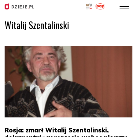
Witalij Szentalinski
Przejdź
do
treści
Rosja: zmarł Witalij Szentalinski,