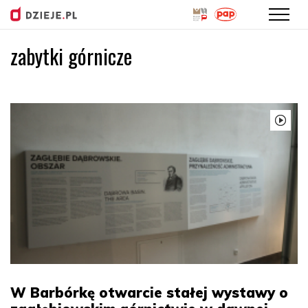
zabytki górnicze
Przejdź
do
treści
W Barbórkę otwarcie stałej wystawy o