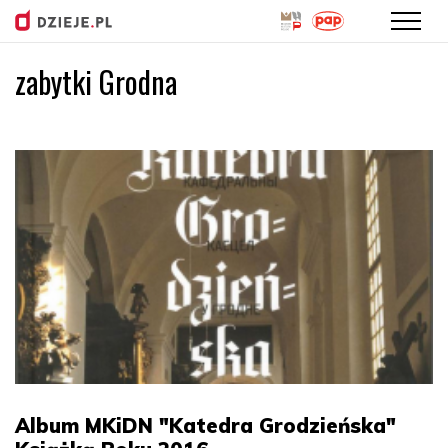
zabytki Grodna
Przejdź
do
treści
Album MKiDN "Katedra Grodzieńska"