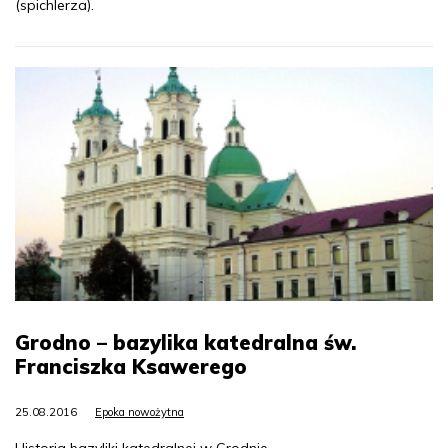
(spichlerza).
Grodno – bazylika katedralna św.
Franciszka Ksawerego
25.08.2016
Epoka nowożytna
Historia bazyliki katedralnej w Grodnie