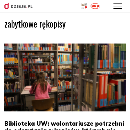
zabytkowe rękopisy
Przejdź
do
treści
Biblioteka UW: wolontariusze potrzebni