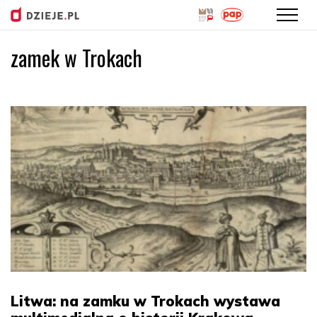
zamek w Trokach
Przejdź
do
treści
Litwa: na zamku w Trokach wystawa