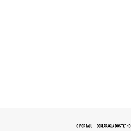
Menu Footer
O PORTALU
DEKLARACJA DOSTĘPNO